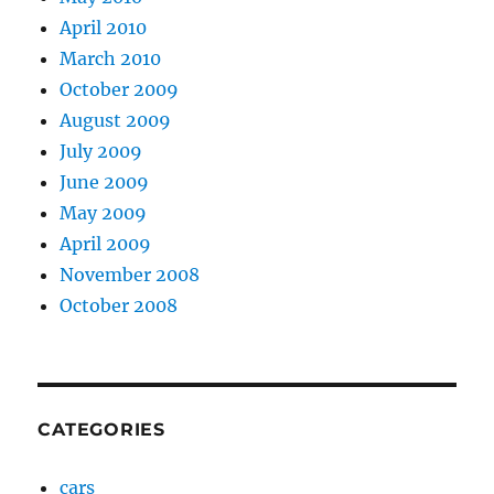
April 2010
March 2010
October 2009
August 2009
July 2009
June 2009
May 2009
April 2009
November 2008
October 2008
CATEGORIES
cars