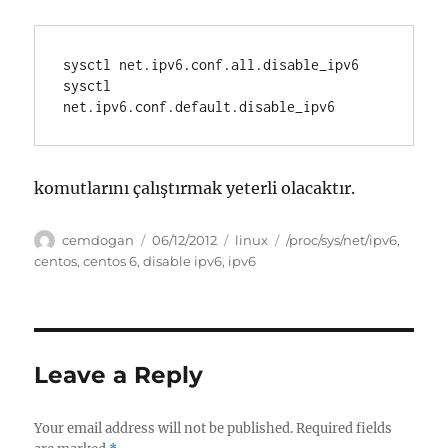
sysctl net.ipv6.conf.all.disable_ipv6

sysctl 
komutlarını çalıştırmak yeterli olacaktır.
Author
Posted
Categories
Tags
cemdogan
06/12/2012
linux
/proc/sys/net/ipv6
,
on
centos
,
centos 6
,
disable ipv6
,
ipv6
Leave a Reply
Your email address will not be published.
Required fields