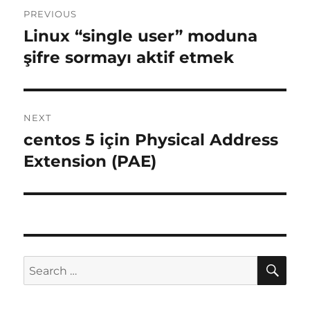
Post
PREVIOUS
navigation
Linux “single user” moduna
Previous
post:
şifre sormayı aktif etmek
NEXT
centos 5 için Physical Address
Next
post:
Extension (PAE)
SE
Search
for: