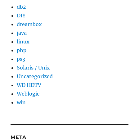
db2
DIY
dreambox
java
linux
php
ps3
Solaris / Unix
Uncategorized
WD HDTV
Weblogic
win
META