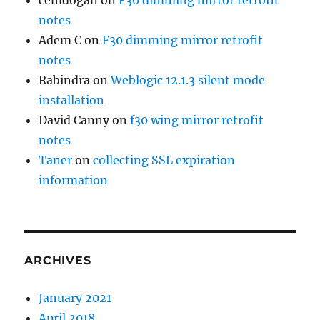
cemdogan
on
F30 dimming mirror retrofit
notes
Adem C
on
F30 dimming mirror retrofit
notes
Rabindra
on
Weblogic 12.1.3 silent mode
installation
David Canny
on
f30 wing mirror retrofit
notes
Taner
on
collecting SSL expiration
information
ARCHIVES
January 2021
April 2018