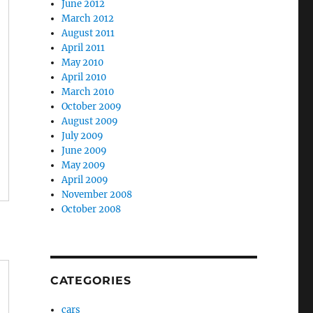
June 2012
March 2012
August 2011
April 2011
May 2010
April 2010
March 2010
October 2009
August 2009
July 2009
June 2009
May 2009
April 2009
November 2008
October 2008
CATEGORIES
cars