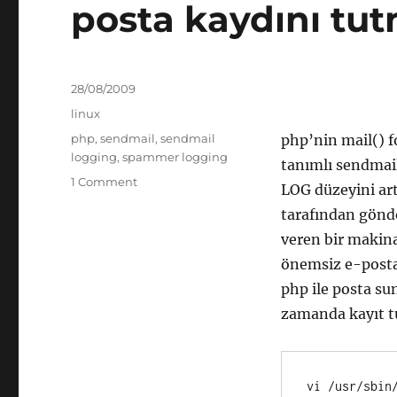
posta kaydını tu
Posted
28/08/2009
on
Categories
linux
Tags
php
,
sendmail
,
sendmail
php’nin mail() f
logging
,
spammer logging
tanımlı sendmail
on
1 Comment
LOG düzeyini art
php’nin
tarafından gönde
mail
fonksiyonuyla
veren bir makina
gönderilen
önemsiz e-posta
posta
php ile posta su
kaydını
tutmak
zamanda kayıt tu