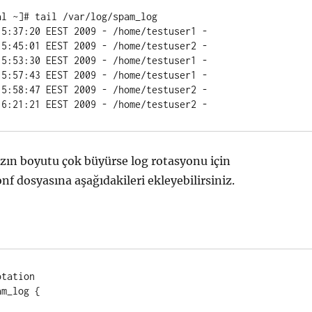
l ~]# tail /var/log/spam_log

zın boyutu çok büyürse log rotasyonu için
nf dosyasına aşağıdakileri ekleyebilirsiniz.
tation
