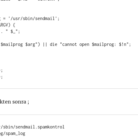
|$mailprog $arg") || die "cannot open $mailprog: $!n";

kten sonra ;
/sbin/sendmail.spamkontrol 

g/spam_log 
