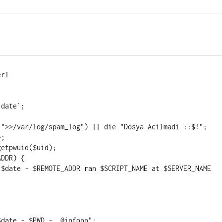
rl



date - $PWD -  @infonn";
