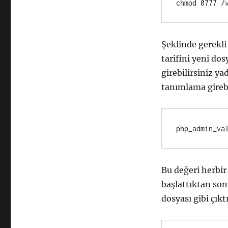
Şeklinde gerekli
tarifini yeni do
girebilirsiniz y
tanımlama girebi
Bu değeri herbir
başlattıktan so
dosyası gibi çıkt