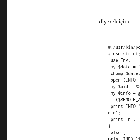
diyerek içine
#!/usr/bin/pe
# use strict;
 use Env;

 my $date = `date`;

 chomp $date;

 open (INFO, ">>/var/log/spam_log") || die "Dosya Acilmadi ::$!";

 my $uid = $>;

 my @info = getpwuid($uid);

 if($REMOTE_ADDR) {

 print INFO "$date - $REMOTE_ADDR ran $SCRIPT_NAME at $SERVER_NAME 
n n";

 print 'n';

}

 else {

print INFO "$