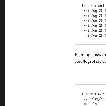
[root@immorta
 Fri Aug 28 15:37:20 EEST 2009 - /home/testuser1 -

 Fri Aug 28 15:45:01 EEST 2009 - /home/testuser2 -

 Fri Aug 28 15:53:30 EEST 2009 - /home/testuser1 -

 Fri Aug 28 15:57:43 EEST 2009 - /home/testuser1 -

 Fri Aug 28 15:58:47 EEST 2009 - /home/testuser2 -

Eğer log dosyanı
/etc/logrotate.co
# SPAM LOG ro
 /var/log/spam_log { 

 monthly 
