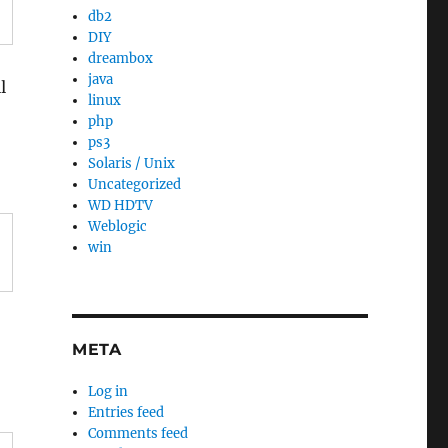
db2
DIY
dreambox
java
l
linux
php
ps3
Solaris / Unix
Uncategorized
WD HDTV
Weblogic
win
META
Log in
Entries feed
Comments feed