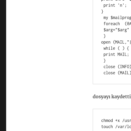
 print 'n';

}

 my $mailprog = '/usr/sbin/sendmail';

 foreach  (@ARGV) {

 $arg="$arg" . " $_";

 }

open (MAIL,"
 while (
 ) {

 print MAIL;

 }

 close (INFO);

dosyayı kaydetti
chmod +x /usr
touch /var/lo