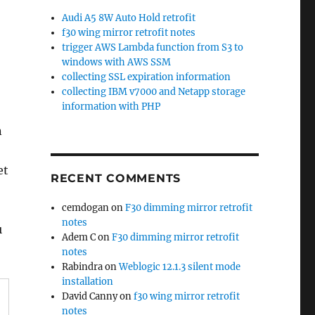
Audi A5 8W Auto Hold retrofit
f30 wing mirror retrofit notes
trigger AWS Lambda function from S3 to
windows with AWS SSM
collecting SSL expiration information
collecting IBM v7000 and Netapp storage
information with PHP
n
et
RECENT COMMENTS
cemdogan
on
F30 dimming mirror retrofit
notes
ı
Adem C
on
F30 dimming mirror retrofit
notes
Rabindra
on
Weblogic 12.1.3 silent mode
installation
David Canny
on
f30 wing mirror retrofit
notes